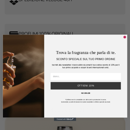
PROFUMI 100% ORIGINALI
Trova la fragranza che parla di te.
SCONTO SPECIALE SUL TUO PRIMO ORDINE
Iscriviti alla newsletter: ricevi subito via email il tuo codice sconto di 10% per il
PAGAMENTI IN TRE RATE
tuo primo acquisto e scopri brand internazionali unici.
OTTIENI 10%
NO GRAZIE
*L'offerta non è cumulabile con altri sconti o promozioni in corso.
Iscrivendoti, accetti di ricevere le nostre newsletter e offerte speciali via email.
POTREBBE INTERESSARTI ANCHE