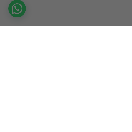
|
© 2026 AURA PERFUME - ALL RIGHTS RESERVED
P.IVA
|
|
|
02176710438
SITEMAP
PRIVACY COOKIE POLICY
CREDITS