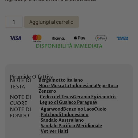
Aggiungi al carrello
DISPONIBILITÀ IMMEDIATA
Piramide Olfattiva
NOTE DI
Bergamotto italiano
Noce Moscata Indonesiana
Pepe Rosa
TESTA
Zenzero
NOTE DI
Cedro del Texas
Geranio Egiziano
Iris
Legno di Guaiaco Paraguay
CUORE
NOTE DI
Agarwood
Benzoino Laos
Cuoio
Patchouli Indonesiano
FONDO
Sandalo Australiano
Sandalo Pacifico Meridionale
Vetiver Haiti